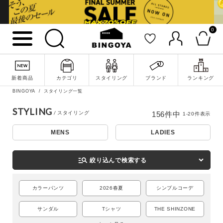
0
新着商品
カテゴリ
スタイリング
ブランド
ランキング
BINGOYA
スタイリング一覧
STYLING
156
件中
1
-
20
件表示
MENS
LADIES
詳細検索
manage_search
絞り込んで検索する
カラーパンツ
2026春夏
シンプルコーデ
サンダル
Tシャツ
THE SHINZONE