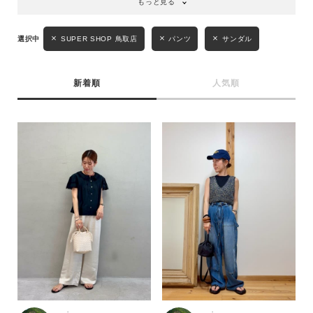
もっと見る
SUPER SHOP 鳥取店
パンツ
サンダル
新着順
人気順