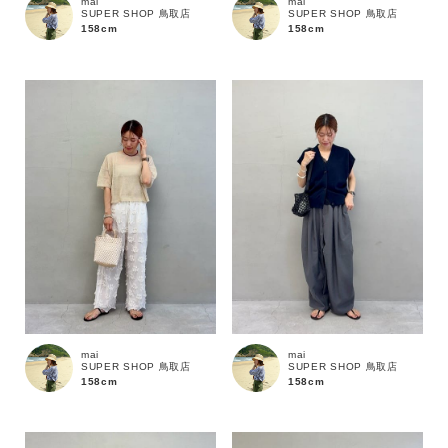
mai
mai
SUPER SHOP 鳥取店
SUPER SHOP 鳥取店
158cm
158cm
mai
mai
SUPER SHOP 鳥取店
SUPER SHOP 鳥取店
158cm
158cm
キーワード