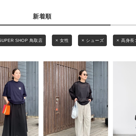
カテゴリから探す
商品タイプ
新着順
スタイリングから探す
通常商品
ブランドから探す
WEB限定アイテムを探す
セール価格
SUPER SHOP 鳥取店
女性
シューズ
高身長
履き比べ可能商品から探す
在庫
お知らせ・ご利用ガイド
在庫あり
お知らせ
ご利用ガイド
ギフトラッピング
この条件で絞り込む
お問い合わせ