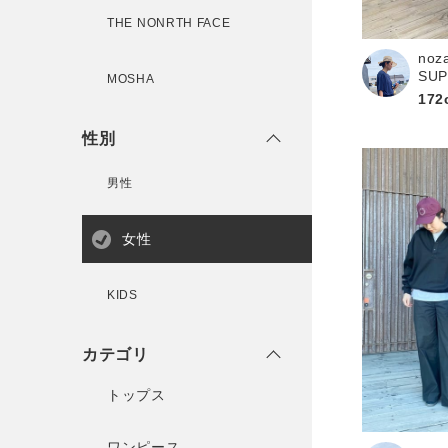
新規会員登録
THE NONRTH FACE
noz
SU
MOSHA
172
性別
男性
女性
KIDS
カテゴリ
トップス
ワンピース