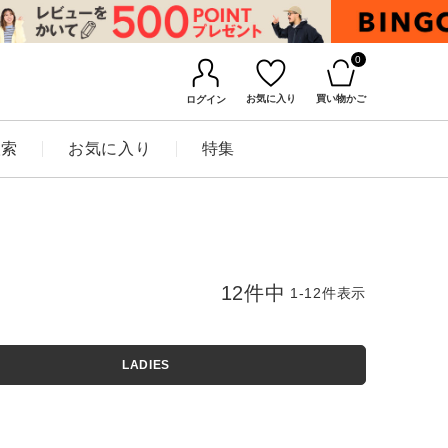
0
お気に入り
買い物かご
ログイン
検索
お気に入り
特集
12
件中
1
-
12
件表示
LADIES
BINGOYAについて
店舗一覧