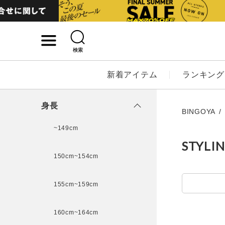
検索
詳細検索
新着アイテム
ランキング
キーワード
身長
BINGOYA
~149cm
STYLI
性別
150cm~154cm
MENS
LADI
155cm~159cm
カテゴリ
160cm~164cm