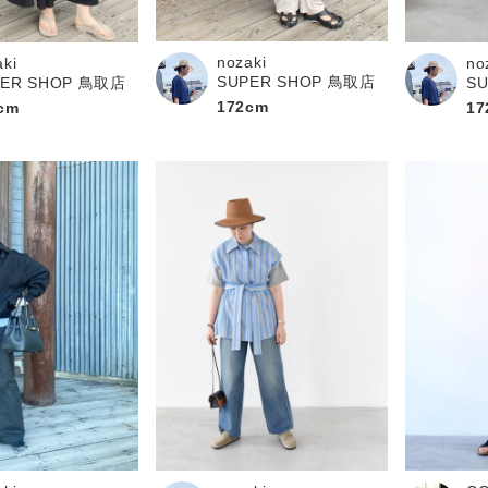
nozaki
aki
no
SUPER SHOP 鳥取店
PER SHOP 鳥取店
S
172cm
cm
17