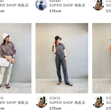
aki
nozaki
C
PER SHOP 鳥取店
SUPER SHOP 鳥取店
S
cm
172cm
17
CO
COCO
C
PER SHOP 鳥取店
SUPER SHOP 鳥取店
S
cm
172cm
17