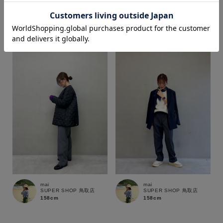
mai
mai
SUPER SHOP 鳥取店
SUPER SHOP 鳥取店
158cm
158cm
価格
～
商品タイプ
通常商品
予約商品
セール価格
WEB限定
在庫
mai
mai
在庫あり
在庫なし含む
SUPER SHOP 鳥取店
SUPER SHOP 鳥取店
158cm
158cm