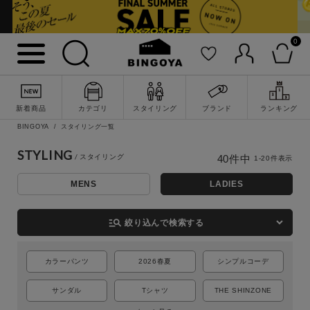
0
新着商品
カテゴリ
スタイリング
ブランド
ランキング
BINGOYA
スタイリング一覧
STYLING
40
件中
1
-
20
件表示
MENS
LADIES
詳細検索
manage_search
絞り込んで検索する
カラーパンツ
2026春夏
シンプルコーデ
サンダル
Tシャツ
THE SHINZONE