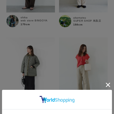
shika
akamatsu
web store BINGOYA
SUPER SHOP 鳥取店
170cm
184cm
カラー
shika
shika
web store BINGOYA
web store BINGOYA