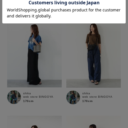
170cm
170cm
価格
～
商品タイプ
通常商品
予約商品
セール価格
WEB限定
在庫
shika
shika
web store BINGOYA
web store BINGOYA
在庫あり
在庫なし含む
170cm
170cm