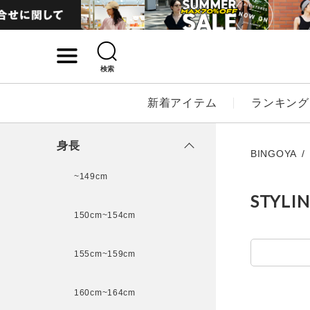
検索
詳細検索
新着アイテム
ランキング
キーワード
身長
BINGOYA
~149cm
STYLI
性別
150cm~154cm
MENS
LADI
155cm~159cm
カテゴリ
160cm~164cm