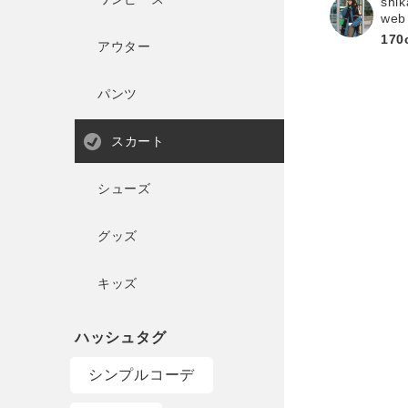
shik
web
170
アウター
パンツ
スカート
シューズ
グッズ
キッズ
シンプルコーデ