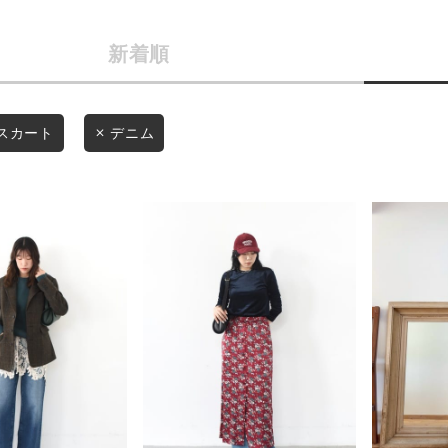
カテゴリから探す
商品タイプ
新着順
スタイリングから探す
通常商品
ブランドから探す
WEB限定アイテムを探す
セール価格
スカート
デニム
履き比べ可能商品から探す
在庫
お知らせ・ご利用ガイド
在庫あり
お知らせ
ご利用ガイド
ギフトラッピング
この条件で絞り込む
お問い合わせ