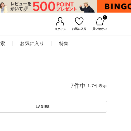
0
お気に入り
買い物かご
ログイン
検索
お気に入り
特集
7
件中
1
-
7
件表示
LADIES
BINGOYAについて
店舗一覧