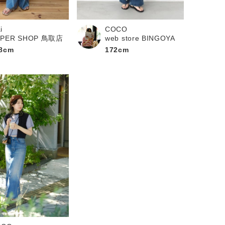
i
COCO
UPER SHOP 鳥取店
web store BINGOYA
8cm
172cm