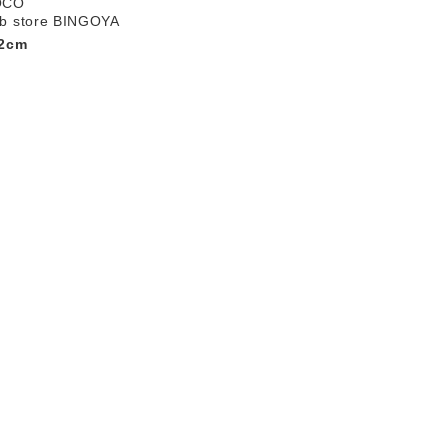
OCO
b store BINGOYA
2cm