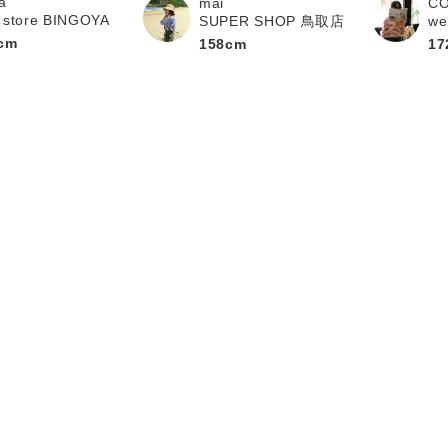
a
mai
C
 store BINGOYA
SUPER SHOP 鳥取店
we
cm
158cm
17