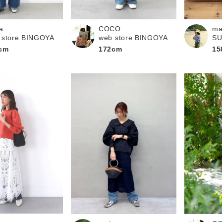
a
COCO
ma
 store BINGOYA
web store BINGOYA
S
cm
172cm
15