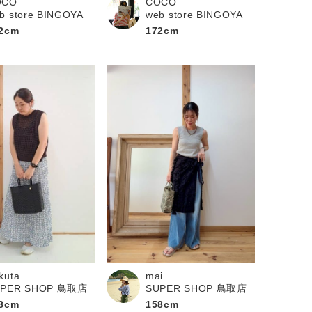
OCO
COCO
b store BINGOYA
web store BINGOYA
2cm
172cm
kuta
mai
UPER SHOP 鳥取店
SUPER SHOP 鳥取店
8cm
158cm