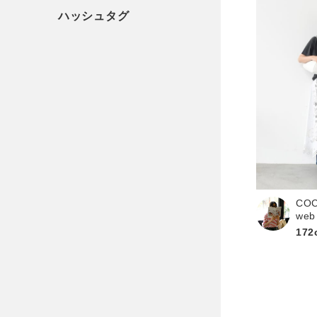
CO
web
172