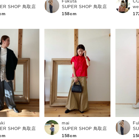
Fukuta
C
PER SHOP 鳥取店
SUPER SHOP 鳥取店
we
cm
158cm
17
aki
mai
Fu
PER SHOP 鳥取店
SUPER SHOP 鳥取店
S
cm
158cm
15