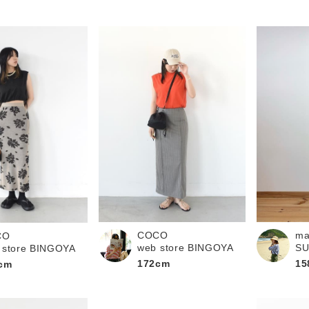
COCO
ma
CO
web store BINGOYA
S
 store BINGOYA
172cm
15
cm