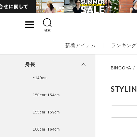
検索
詳細検索
新着アイテム
ランキング
キーワード
身長
BINGOYA
~149cm
STYLI
性別
150cm~154cm
MENS
LADI
155cm~159cm
カテゴリ
160cm~164cm