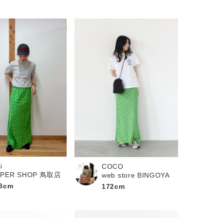
i
COCO
UPER SHOP 鳥取店
web store BINGOYA
8cm
172cm