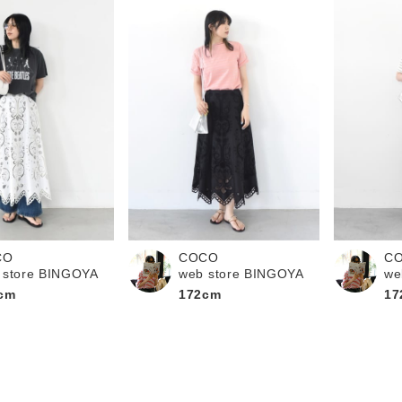
CO
COCO
C
 store BINGOYA
web store BINGOYA
we
cm
172cm
17