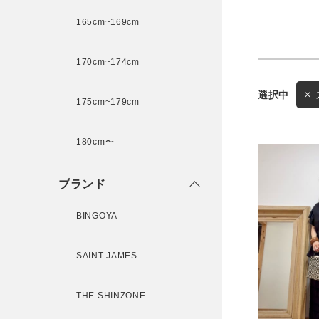
165cm~169cm
サイズ
170cm~174cm
175cm~179cm
ブランド
ゲスト
180cm〜
様
ブランド
BINGOYA
ログイン / マイページ
SAINT JAMES
お気に入りアイテム
THE SHINZONE
注文履歴