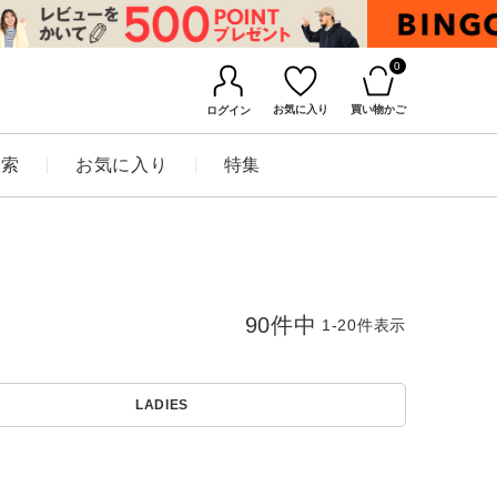
0
お気に入り
買い物かご
ログイン
検索
お気に入り
特集
90
件中
1
-
20
件表示
LADIES
BINGOYAについて