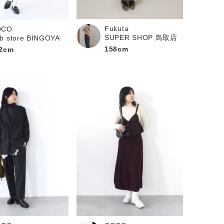
Fukuta
OCO
SUPER SHOP 鳥取店
b store BINGOYA
158cm
2cm