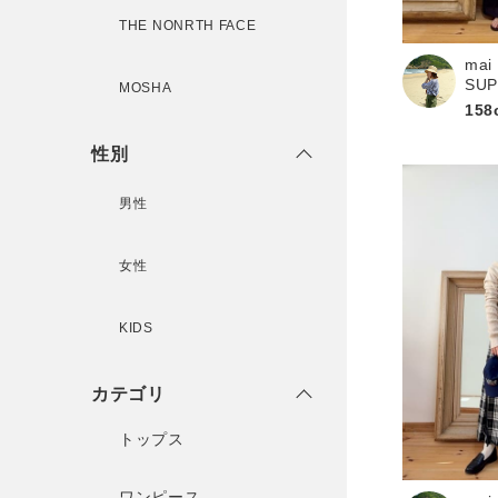
THE NONRTH FACE
mai
新規会員登録
SU
MOSHA
158
性別
男性
女性
KIDS
カテゴリ
トップス
ワンピース