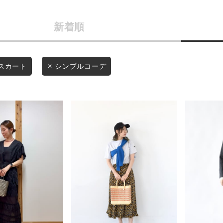
商品タイプ
条件絞り込み検索
新着順
通常商品
カテゴリから探す
スタイリングから探す
セール価格
スカート
シンプルコーデ
ブランドから探す
WEB限定アイテムを探す
在庫
履き比べ可能商品から探す
在庫あり
お知らせ・ご利用ガイド
お知らせ
この条件で絞り込む
ご利用ガイド
ギフトラッピング