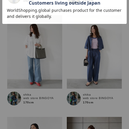
163cm
163cm
価格
～
商品タイプ
通常商品
予約商品
セール価格
WEB限定
在庫
shika
shika
web store BINGOYA
web store BINGOYA
在庫あり
在庫なし含む
170cm
170cm