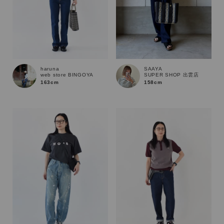
haruna
SAAYA
web store BINGOYA
SUPER SHOP 出雲店
163cm
158cm