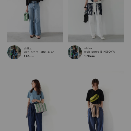
shika
shika
web store BINGOYA
web store BINGOYA
170cm
170cm