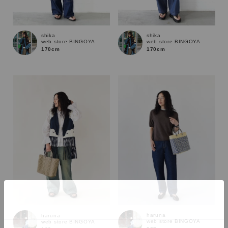
shika
shika
web store BINGOYA
web store BINGOYA
170cm
170cm
カラー
haruna
haruna
web store BINGOYA
web store BINGOYA