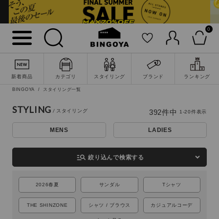
0
新着商品
カテゴリ
スタイリング
ブランド
ランキング
BINGOYA
スタイリング一覧
STYLING
392
件中
1
-
20
件表示
MENS
LADIES
詳細検索
manage_search
絞り込んで検索する
2026春夏
サンダル
Tシャツ
THE SHINZONE
シャツ / ブラウス
カジュアルコーデ