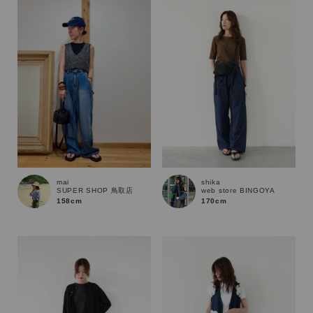
性別
MENS
LADIES
KIDS
カテゴリ
サイズ
mai
shika
SUPER SHOP 鳥取店
web store BINGOYA
ブランド
158cm
170cm