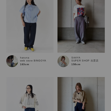
haruna
SAAYA
web store BINGOYA
SUPER SHOP 出雲店
163cm
158cm