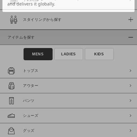
スタイリングから探す
価格
～
アイテムを探す
商品タイプ
MENS
LADIES
KIDS
通常商品
予約商品
セール価格
WEB限定
トップス
在庫
アウター
在庫あり
在庫なし含む
パンツ
シューズ
グッズ