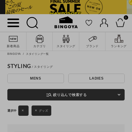
0
詳細検索
新着商品
カテゴリ
スタイリング
ブランド
ランキング
BINGOYA
スタイリング一覧
STYLING
MENS
LADIES
キーワード
manage_search
絞り込んで検索する
性別
グッズ
MENS
LADIES
KIDS
カテゴリ