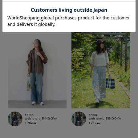
shika
COCO
web store BINGOYA
web store BINGOYA
170cm
172cm
価格
～
商品タイプ
通常商品
予約商品
セール価格
WEB限定
在庫
shika
shika
在庫あり
在庫なし含む
web store BINGOYA
web store BINGOYA
170cm
170cm