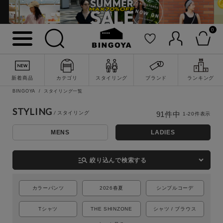
0
新着商品
カテゴリ
スタイリング
ブランド
ランキング
BINGOYA
スタイリング一覧
STYLING
91
件中
1
-
20
件表示
MENS
LADIES
詳細検索
manage_search
絞り込んで検索する
カラーパンツ
2026春夏
シンプルコーデ
Tシャツ
THE SHINZONE
シャツ / ブラウス