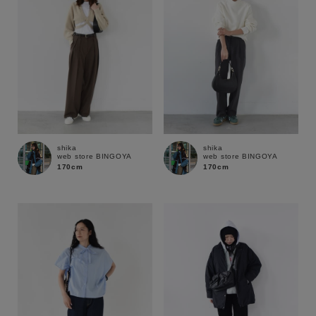
shika
shika
web store BINGOYA
web store BINGOYA
170cm
170cm