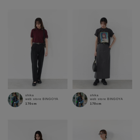
性別
MENS
LADIES
KIDS
カテゴリ
サイズ
ブランド
shika
shika
web store BINGOYA
web store BINGOYA
170cm
170cm