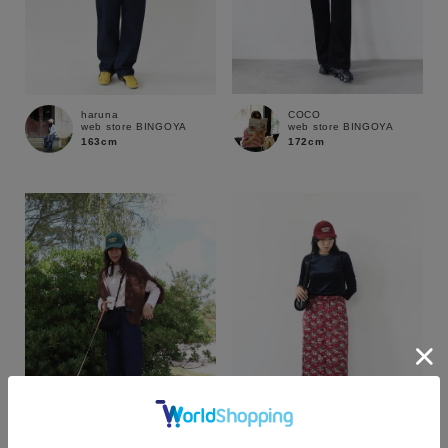
COCO
haruna
web store BINGOYA
web store BINGOYA
172cm
163cm
カラー