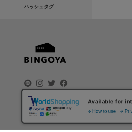
©
BINGOYA Co,.Ltd.