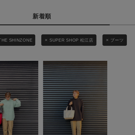
カテゴリから探す
商品タイプ
新着順
スタイリングから探す
通常商品
ブランドから探す
WEB限定アイテムを探す
セール価格
THE SHINZONE
SUPER SHOP 松江店
ブーツ
履き比べ可能商品から探す
在庫
お知らせ・ご利用ガイド
在庫あり
お知らせ
ご利用ガイド
ギフトラッピング
この条件で絞り込む
お問い合わせ