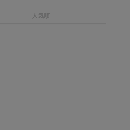
会社概要
人気順
採用情報
予約商品
ギフトカード
WEB限定
在庫なし含む
BINGOYA
無料公式アプリダウンロード