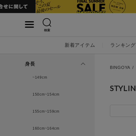
検索
詳細検索
新着アイテム
ランキング
キーワード
身長
BINGOYA
~149cm
STYLI
性別
150cm~154cm
MENS
LADI
155cm~159cm
カテゴリ
160cm~164cm