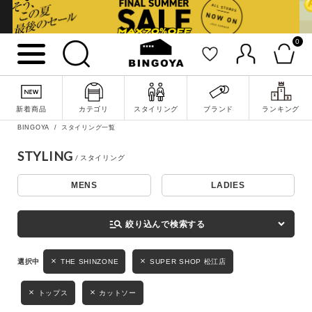
0
詳細検索
新着商品
カテゴリ
スタイリング
ブランド
ランキング
BINGOYA
スタイリング一覧
STYLING
MENS
LADIES
キーワード
manage_search
絞り込んで検索する
性別
THE SHINZONE
SUPER SHOP 松江店
MENS
LADIES
KIDS
トップス
カットソー