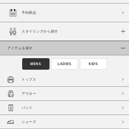
予約商品
価格
スタイリングから探す
～
アイテムを探す
商品タイプ
通常商品
予約商品
MENS
LADIES
KIDS
セール価格
WEB限定
トップス
在庫
アウター
在庫あり
在庫なし含む
パンツ
シューズ