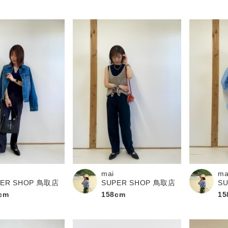
mai
ma
PER SHOP 鳥取店
SUPER SHOP 鳥取店
S
cm
158cm
15