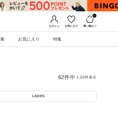
0
お気に入り
買い物かご
ログイン
検索
お気に入り
特集
62
件中
1
-
20
件表示
LADIES
BINGOYAについて