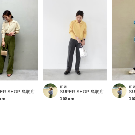
mai
ma
PER SHOP 鳥取店
SUPER SHOP 鳥取店
S
cm
158cm
15