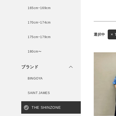
165cm~169cm
サイズ
170cm~174cm
175cm~179cm
ブランド
ゲスト
180cm〜
様
ブランド
BINGOYA
ログイン / マイページ
SAINT JAMES
お気に入りアイテム
THE SHINZONE
注文履歴