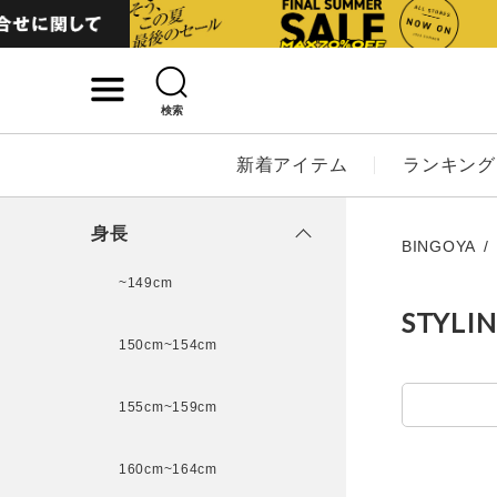
検索
詳細検索
新着アイテム
ランキング
キーワード
身長
BINGOYA
~149cm
STYLI
性別
150cm~154cm
MENS
LADI
155cm~159cm
カテゴリ
160cm~164cm