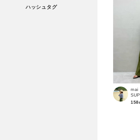
mai
SU
158