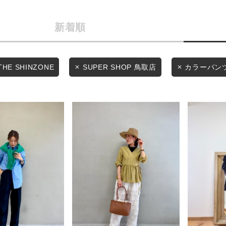
商品タイプ
条件絞り込み検索
新着順
通常商品
カテゴリから探す
スタイリングから探す
セール価格
THE SHINZONE
SUPER SHOP 鳥取店
カラーパン
ブランドから探す
WEB限定アイテムを探す
在庫
履き比べ可能商品から探す
在庫あり
お知らせ・ご利用ガイド
お知らせ
この条件で絞り込む
ご利用ガイド
ギフトラッピング