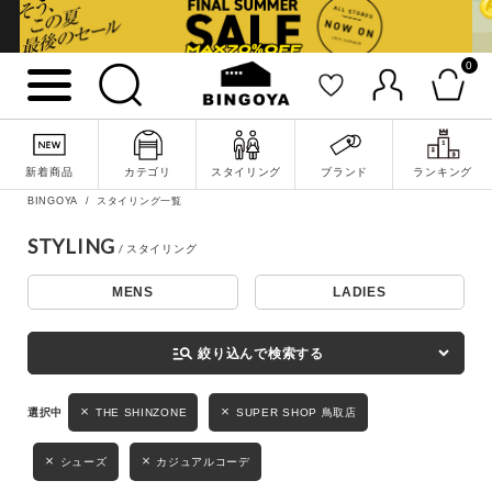
0
詳細検索
新着商品
カテゴリ
スタイリング
ブランド
ランキング
BINGOYA
スタイリング一覧
STYLING
MENS
LADIES
キーワード
manage_search
絞り込んで検索する
性別
THE SHINZONE
SUPER SHOP 鳥取店
MENS
LADIES
KIDS
シューズ
カジュアルコーデ