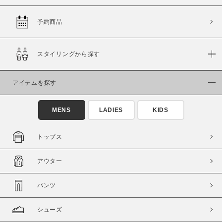
予約商品
価格
スタイリングから探す
～
アイテムを探す
商品タイプ
通常商品
予約商品
MENS
LADIES
KIDS
セール価格
WEB限定
トップス
在庫
アウター
在庫あり
在庫なし含む
パンツ
シューズ