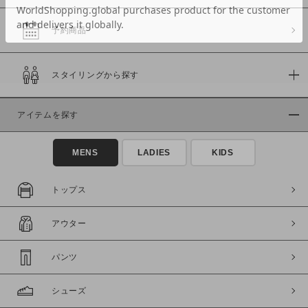
予約商品
価格
スタイリングから探す
～
アイテムを探す
商品タイプ
通常商品
予約商品
MENS
LADIES
KIDS
セール価格
WEB限定
トップス
在庫
アウター
在庫あり
在庫なし含む
パンツ
シューズ