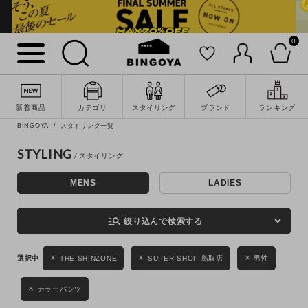
0
詳細検索
新着商品
カテゴリ
スタイリング
ブランド
ランキング
BINGOYA
スタイリング一覧
STYLING
MENS
LADIES
キーワード
manage_search
絞り込んで検索する
性別
THE SHINZONE
SUPER SHOP 鳥取店
男性
MENS
LADIES
KIDS
カラーパンツ