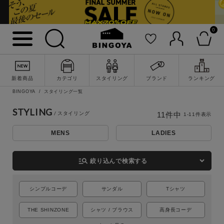
0
新着商品
カテゴリ
スタイリング
ブランド
ランキング
BINGOYA
スタイリング一覧
STYLING
11
件中
1
-
11
件表示
詳細検索
MENS
LADIES
manage_search
絞り込んで検索する
シンプルコーデ
サンダル
Tシャツ
THE SHINZONE
シャツ / ブラウス
高身長コーデ