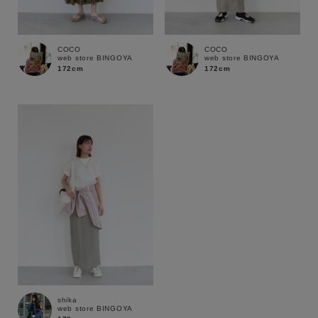
在庫
在庫あり
在庫なし含む
COCO
COCO
web store BINGOYA
web store BINGOYA
172cm
172cm
shika
web store BINGOYA