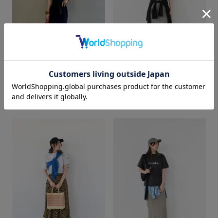
カラー
mai
COCO
SUPER SHOP 鳥取店
web store BINGOYA
158cm
172cm
価格
～
商品タイプ
通常商品
予約商品
セール価格
WEB限定