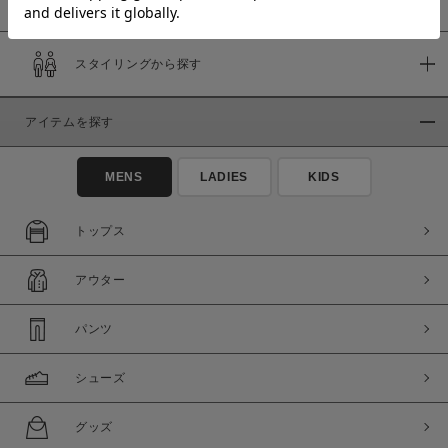
スタイリングから探す
価格
～
アイテムを探す
商品タイプ
MENS
LADIES
KIDS
通常商品
予約商品
セール価格
WEB限定
トップス
在庫
アウター
在庫あり
在庫なし含む
パンツ
シューズ
グッズ