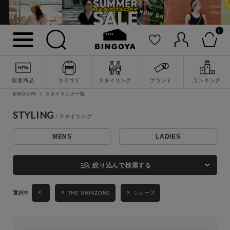
0
詳細検索
新着商品
カテゴリ
スタイリング
ブランド
ランキング
BINGOYA
スタイリング一覧
STYLING
MENS
LADIES
キーワード
manage_search
絞り込んで検索する
性別
THE SHINZONE
シューズ
MENS
LADIES
KIDS
カテゴリ