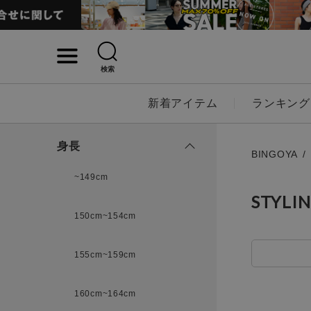
検索
詳細検索
新着アイテム
ランキング
キーワード
身長
BINGOYA
~149cm
STYLI
性別
150cm~154cm
MENS
LADI
155cm~159cm
カテゴリ
160cm~164cm