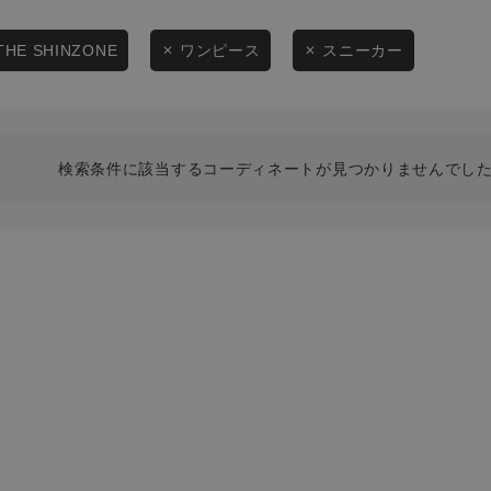
スタイリングから探す
商品タイプ
ブランドから探す
THE SHINZONE
ワンピース
スニーカー
通常商品
WEB限定アイテムを探す
履き比べ可能商品から探す
セール価格
検索条件に該当するコーディネートが見つかりませんでした
お知らせ・ご利用ガイド
在庫
お知らせ
在庫あり
ご利用ガイド
ギフトラッピング
お問い合わせ
この条件で絞り込む