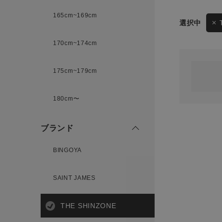
165cm~169cm
サイズ
170cm~174cm
ゲスト
様
175cm~179cm
ブランド
180cm〜
ログイン / マイページ
ブランド
お気に入りアイテム
BINGOYA
注文履歴
SAINT JAMES
新規会員登録
THE SHINZONE