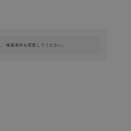
採用情報
ギフトカード
予約商品
WEB限定
。 検索条件を変更してください。
在庫なし含む
BINGOYA
無料公式アプリダウンロード