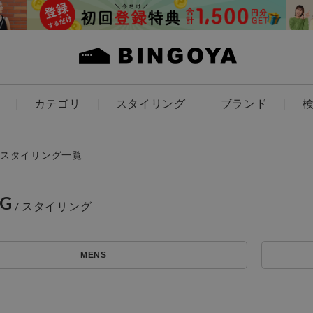
カテゴリ
スタイリング
ブランド
カラー
スタイリング一覧
NG
アイテムを探す
ES
KIDS
MENS
価格
条件絞り込み検索
カテゴリから探す
～