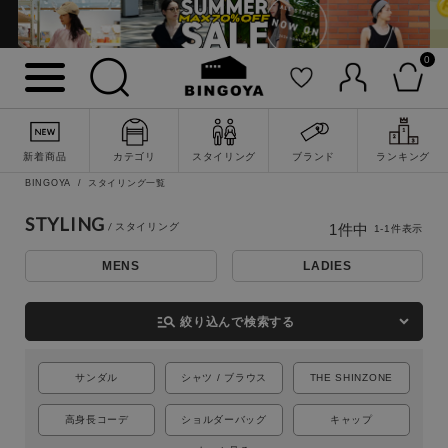
0
詳細検索
新着商品
カテゴリ
スタイリング
ブランド
ランキング
BINGOYA
スタイリング一覧
STYLING
1
件中
1
-
1
件表示
MENS
LADIES
manage_search
絞り込んで検索する
サンダル
シャツ / ブラウス
THE SHINZONE
キーワード
高身長コーデ
ショルダーバッグ
キャップ