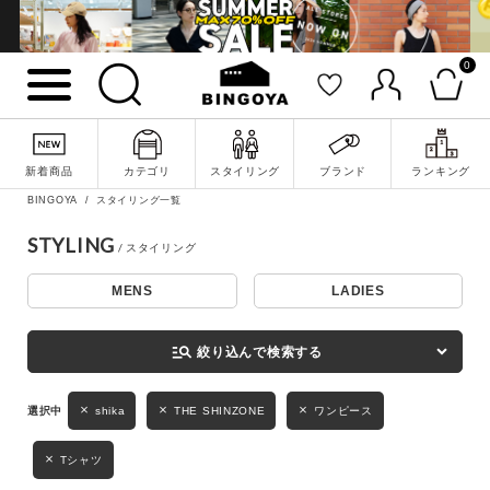
0
詳細検索
新着商品
カテゴリ
スタイリング
ブランド
ランキング
BINGOYA
スタイリング一覧
STYLING
MENS
LADIES
キーワード
manage_search
絞り込んで検索する
性別
shika
THE SHINZONE
ワンピース
MENS
LADIES
KIDS
Tシャツ