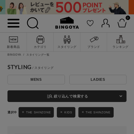
0
詳細検索
新着商品
カテゴリ
スタイリング
ブランド
ランキング
BINGOYA
スタイリング一覧
STYLING
MENS
LADIES
キーワード
manage_search
絞り込んで検索する
性別
THE SHINZONE
KIDS
THE SHINZONE
MENS
LADIES
KIDS
カテゴリ