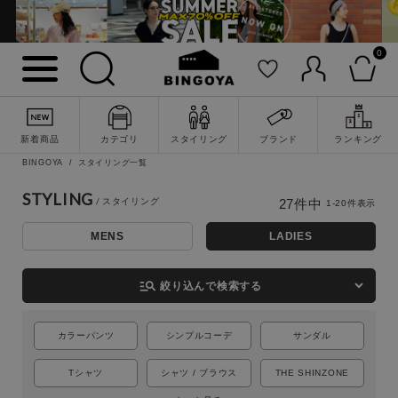
0
新着商品
カテゴリ
スタイリング
ブランド
ランキング
BINGOYA
スタイリング一覧
STYLING
27
件中
1
-
20
件表示
MENS
LADIES
詳細検索
manage_search
絞り込んで検索する
カラーパンツ
シンプルコーデ
サンダル
Tシャツ
シャツ / ブラウス
THE SHINZONE