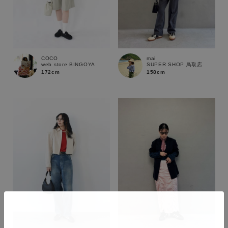
COCO
mai
web store BINGOYA
SUPER SHOP 鳥取店
172cm
158cm
カラー