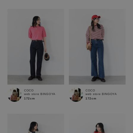
性別
MENS
LADIES
KIDS
カテゴリ
サイズ
ブランド
COCO
COCO
web store BINGOYA
web store BINGOYA
172cm
172cm