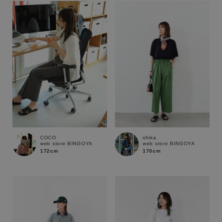
COCO
shika
web store BINGOYA
web store BINGOYA
172cm
170cm