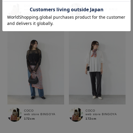
COCO
sayaka
web store BINGOYA
SUPER SHOP 鳥取店
172cm
161cm
価格
～
商品タイプ
通常商品
予約商品
セール価格
WEB限定
在庫
COCO
COCO
在庫あり
在庫なし含む
web store BINGOYA
web store BINGOYA
172cm
172cm