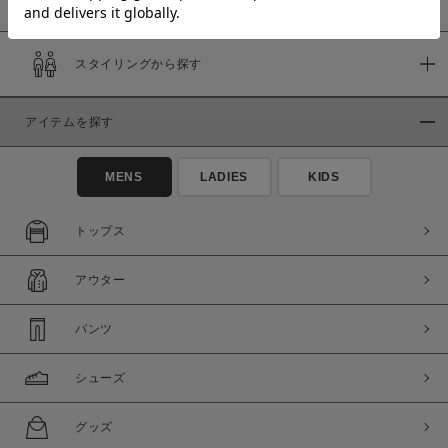
スタイリングから探す
価格
～
アイテムを探す
商品タイプ
MENS
LADIES
KIDS
通常商品
予約商品
セール価格
WEB限定
トップス
在庫
アウター
在庫あり
在庫なし含む
パンツ
シューズ
グッズ