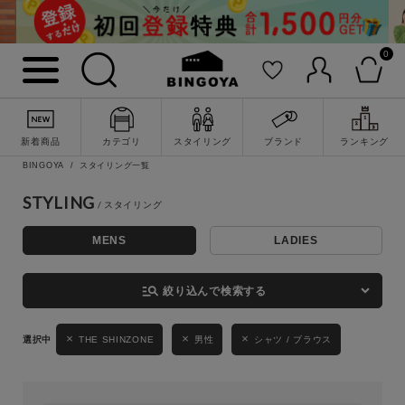
0
詳細検索
新着商品
カテゴリ
スタイリング
ブランド
ランキング
BINGOYA
スタイリング一覧
STYLING
MENS
LADIES
キーワード
manage_search
絞り込んで検索する
性別
THE SHINZONE
男性
シャツ / ブラウス
MENS
LADIES
KIDS
カテゴリ