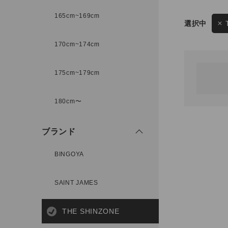
165cm~169cm
サイズ
170cm~174cm
ゲスト
様
175cm~179cm
ブランド
180cm〜
ログイン / マイページ
ブランド
お気に入りアイテム
BINGOYA
注文履歴
SAINT JAMES
新規会員登録
THE SHINZONE