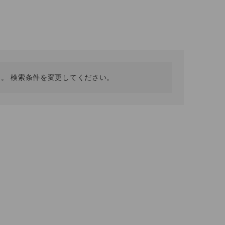
採用情報
ギフトカード
予約商品
WEB限定
。 検索条件を変更してください。
在庫なし含む
BINGOYA
無料公式アプリダウンロード