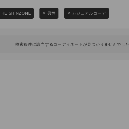
スタイリングから探す
商品タイプ
ブランドから探す
THE SHINZONE
男性
カジュアルコーデ
通常商品
WEB限定アイテムを探す
履き比べ可能商品から探す
セール価格
検索条件に該当するコーディネートが見つかりませんでした
お知らせ・ご利用ガイド
在庫
お知らせ
在庫あり
ご利用ガイド
ギフトラッピング
お問い合わせ
この条件で絞り込む