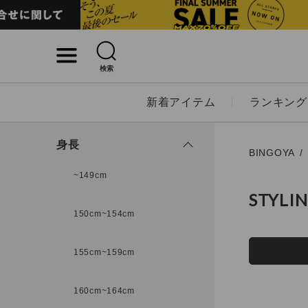
検索
詳細検索
新着アイテム
ランキング
キーワード
身長
BINGOYA
~149cm
STYLI
性別
150cm~154cm
MENS
LADI
155cm~159cm
カテゴリ
160cm~164cm