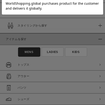
予約商品
価格
スタイリングから探す
～
アイテムを探す
商品タイプ
通常商品
予約商品
MENS
LADIES
KIDS
セール価格
WEB限定
トップス
在庫
アウター
在庫あり
在庫なし含む
パンツ
シューズ