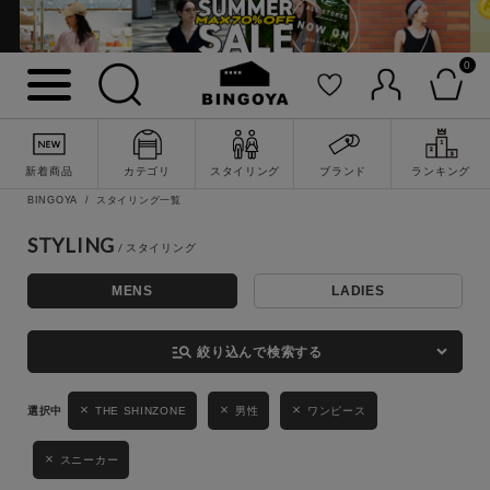
0
詳細検索
新着商品
カテゴリ
スタイリング
ブランド
ランキング
BINGOYA
スタイリング一覧
STYLING
MENS
LADIES
キーワード
manage_search
絞り込んで検索する
性別
THE SHINZONE
男性
ワンピース
MENS
LADIES
KIDS
スニーカー