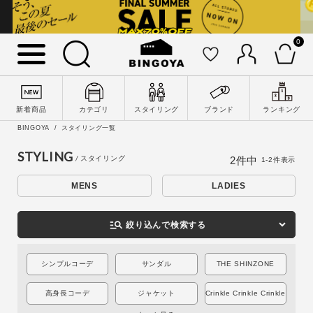
0
詳細検索
新着商品
カテゴリ
スタイリング
ブランド
ランキング
BINGOYA
スタイリング一覧
STYLING
2
件中
1
-
2
件表示
MENS
LADIES
manage_search
絞り込んで検索する
シンプルコーデ
サンダル
THE SHINZONE
キーワード
高身長コーデ
ジャケット
Crinkle Crinkle Crinkle