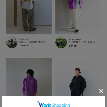
t.kimura
akamatsu
SUPER SHOP 鳥取店
SUPER SHOP 鳥取店
166cm
184cm
カラー