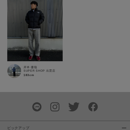
岸本 優哉
SUPER SHOP 出雲店
183cm
この条件で絞り込む
ピックアップ