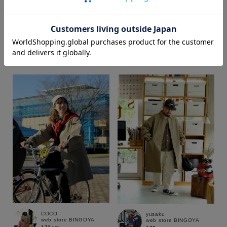
t.kimura
shika
SUPER SHOP 鳥取店
web store BINGOYA
166cm
170cm
価格
～
商品タイプ
通常商品
予約商品
セール価格
WEB限定
在庫
在庫あり
在庫なし含む
COCO
yusaku
web store BINGOYA
web store BINGOYA