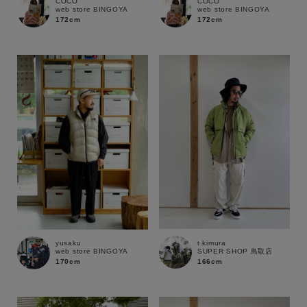
COCO
COCO
web store BINGOYA
web store BINGOYA
172cm
172cm
キーワード
性別
MENS
LADIES
KIDS
カテゴリ
t.kimura
yusaku
SUPER SHOP 鳥取店
web store BINGOYA
166cm
170cm
サイズ