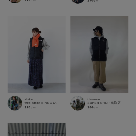
172cm
170cm
shika
t.kimura
web store BINGOYA
SUPER SHOP 鳥取店
170cm
166cm