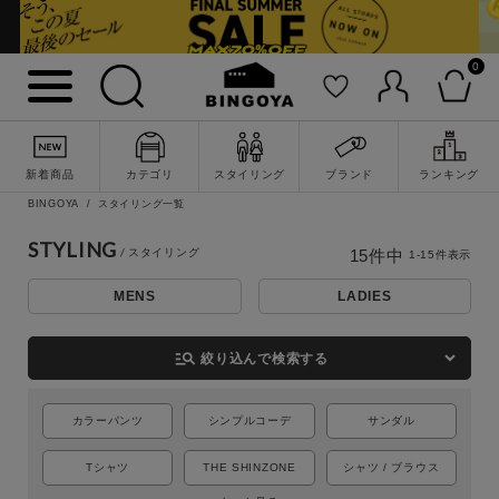
0
新着商品
カテゴリ
スタイリング
ブランド
ランキング
BINGOYA
スタイリング一覧
STYLING
15
件中
1
-
15
件表示
MENS
LADIES
詳細検索
manage_search
絞り込んで検索する
カラーパンツ
シンプルコーデ
サンダル
Tシャツ
THE SHINZONE
シャツ / ブラウス