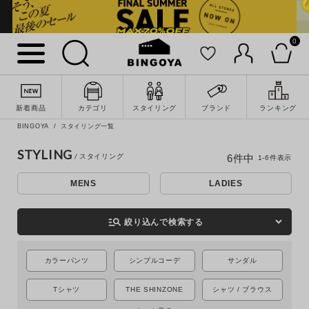
0
新着商品
カテゴリ
スタイリング
ブランド
ランキング
詳細検索
BINGOYA
スタイリング一覧
STYLING
6
件中
1
-
6
件表示
MENS
LADIES
manage_search
絞り込んで検索する
カラーパンツ
シンプルコーデ
サンダル
Tシャツ
THE SHINZONE
シャツ / ブラウス