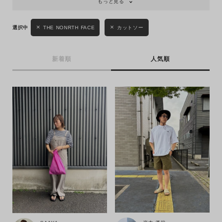
もっと見る
THE NONRTH FACE
カットソー
新着順
人気順
キーワード
性別
MENS
LADIES
KIDS
カテゴリ
サイズ