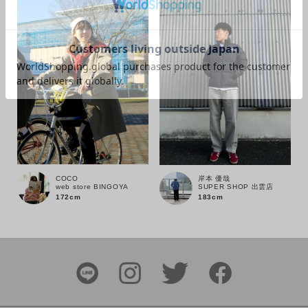
カラー
価格
～
商品タイプ
COCO
岸本 優哉
web store BINGOYA
SUPER SHOP 出雲店
通常商品
予約商品
172cm
183cm
セール価格
WEB限定
在庫
在庫あり
在庫なし含む