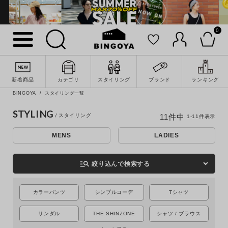
0
新着商品
カテゴリ
スタイリング
ブランド
ランキング
BINGOYA
スタイリング一覧
STYLING
11
件中
1
-
11
件表示
詳細検索
MENS
LADIES
manage_search
絞り込んで検索する
カラーパンツ
シンプルコーデ
Tシャツ
サンダル
THE SHINZONE
シャツ / ブラウス