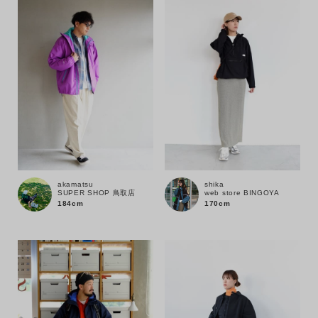
akamatsu
shika
SUPER SHOP 鳥取店
web store BINGOYA
184cm
170cm