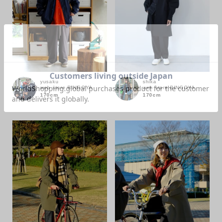
カラー
yusaku
shika
web store BINGOYA
web store BINGOYA
170cm
170cm
価格
～
商品タイプ
通常商品
予約商品
セール価格
WEB限定