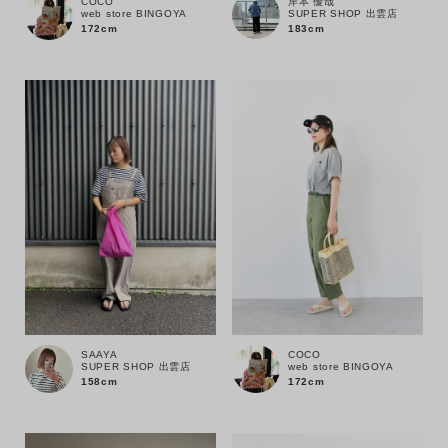
岸本 優哉
COCO
SUPER SHOP 出雲店
web store BINGOYA
183cm
172cm
性別
MENS
LADIES
KIDS
カテゴリ
サイズ
ブランド
SAAYA
COCO
SUPER SHOP 出雲店
web store BINGOYA
158cm
172cm