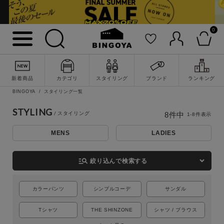
0
新着商品
カテゴリ
スタイリング
ブランド
ランキング
BINGOYA
スタイリング一覧
詳細検索
STYLING
8
件中
1
-
8
件表示
MENS
LADIES
manage_search
絞り込んで検索する
カラーパンツ
シンプルコーデ
サンダル
Tシャツ
THE SHINZONE
シャツ / ブラウス