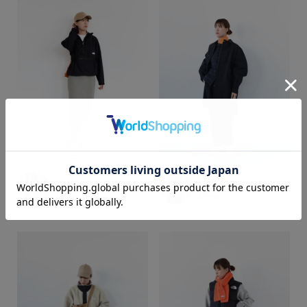
カラー
shika
shika
web store BINGOYA
web store BINGOYA
170cm
170cm
価格
～
商品タイプ