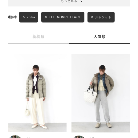
もっと見る
キーワード
shika
THE NONRTH FACE
ジャケット
性別
新着順
人気順
MENS
LADIES
KIDS
カテゴリ
サイズ
ブランド