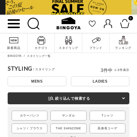
0
新着商品
カテゴリ
スタイリング
ブランド
ランキング
詳細検索
BINGOYA
スタイリング一覧
STYLING
3
件中
1
-
3
件表示
MENS
LADIES
manage_search
絞り込んで検索する
カラーパンツ
サンダル
Tシャツ
シャツ / ブラウス
THE SHINZONE
高身長コーデ