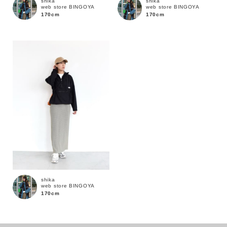
shika
shika
web store BINGOYA
web store BINGOYA
170cm
170cm
カラー
shika
web store BINGOYA
170cm
価格