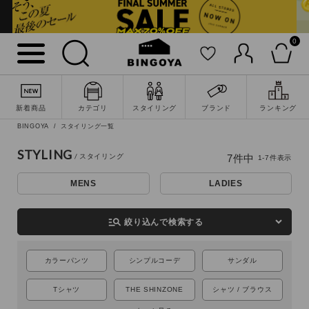
0
新着商品
カテゴリ
スタイリング
ブランド
ランキング
BINGOYA
スタイリング一覧
詳細検索
STYLING
7
件中
1
-
7
件表示
MENS
LADIES
manage_search
絞り込んで検索する
カラーパンツ
シンプルコーデ
サンダル
Tシャツ
THE SHINZONE
シャツ / ブラウス