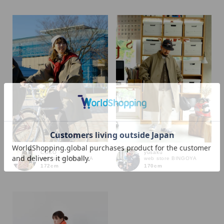
カラー
COCO
yusaku
web store BINGOYA
web store BINGOYA
172cm
170cm
価格
～