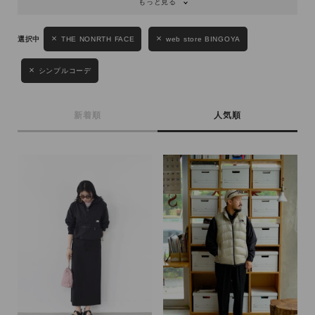
もっと見る
THE NONRTH FACE
web store BINGOYA
シンプルコーデ
新着順
人気順
キーワード
性別
MENS
LADIES
KIDS
カテゴリ