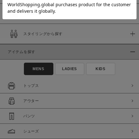
予約商品
価格
スタイリングから探す
～
アイテムを探す
商品タイプ
通常商品
予約商品
MENS
LADIES
KIDS
セール価格
WEB限定
トップス
在庫
アウター
在庫あり
在庫なし含む
パンツ
シューズ