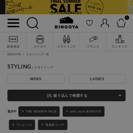
0
詳細検索
新着商品
カテゴリ
スタイリング
ブランド
ランキング
BINGOYA
スタイリング一覧
STYLING
MENS
LADIES
キーワード
manage_search
絞り込んで検索する
性別
THE NONRTH FACE
web store BINGOYA
MENS
LADIES
KIDS
ワンピース
高身長コーデ