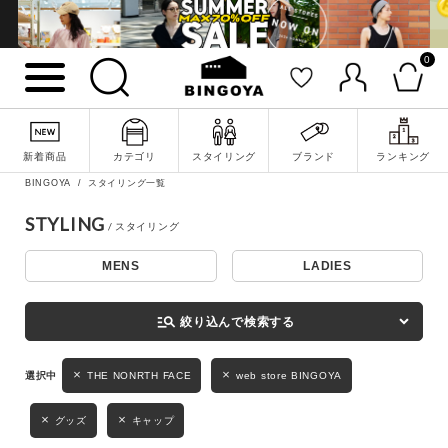
0
詳細検索
新着商品
カテゴリ
スタイリング
ブランド
ランキング
BINGOYA
スタイリング一覧
STYLING
MENS
LADIES
キーワード
manage_search
絞り込んで検索する
性別
THE NONRTH FACE
web store BINGOYA
MENS
LADIES
KIDS
グッズ
キャップ