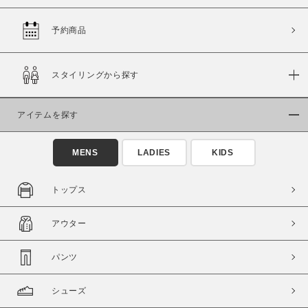
予約商品
価格
スタイリングから探す
～
アイテムを探す
商品タイプ
通常商品
予約商品
MENS
LADIES
KIDS
セール価格
WEB限定
トップス
在庫
アウター
在庫あり
在庫なし含む
パンツ
シューズ