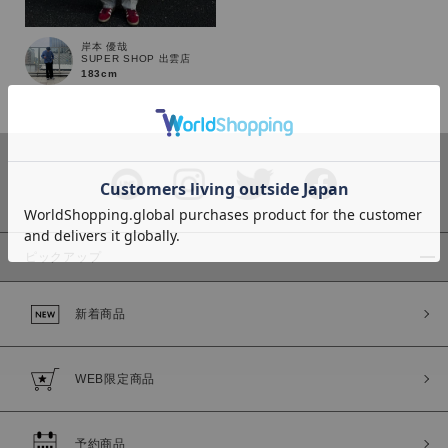
岸本 優哉
SUPER SHOP 出雲店
183cm
カラー
ピックアップ
価格
新着商品
～
商品タイプ
WEB限定商品
通常商品
予約商品
セール価格
WEB限定
予約商品