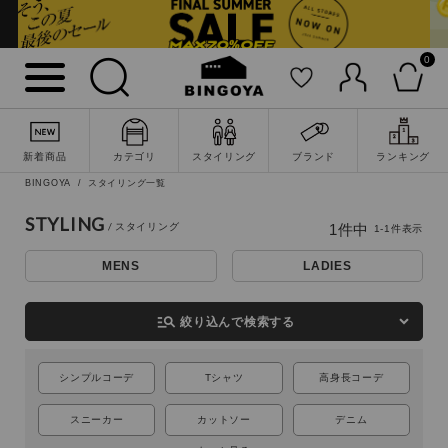
0
詳細検索
新着商品
カテゴリ
スタイリング
ブランド
ランキング
BINGOYA
スタイリング一覧
STYLING
1
件中
1
-
1
件表示
MENS
LADIES
manage_search
絞り込んで検索する
シンプルコーデ
Tシャツ
高身長コーデ
キーワード
スニーカー
カットソー
デニム