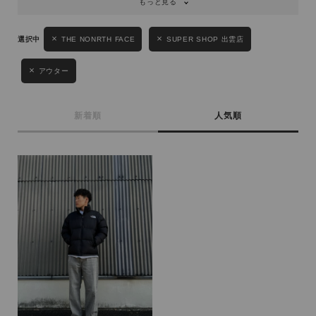
もっと見る
性別
THE NONRTH FACE
SUPER SHOP 出雲店
MENS
LADIES
KIDS
アウター
カテゴリ
新着順
人気順
サイズ
ブランド