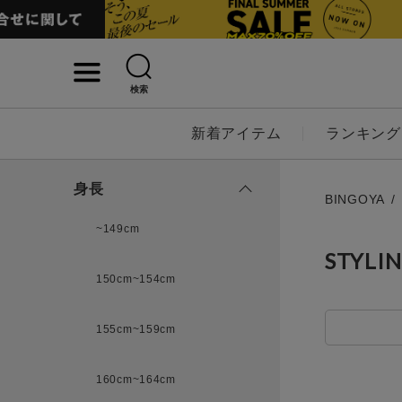
検索
詳細検索
新着アイテム
ランキング
キーワード
身長
BINGOYA
~149cm
STYLI
性別
150cm~154cm
MENS
LADI
155cm~159cm
カテゴリ
160cm~164cm