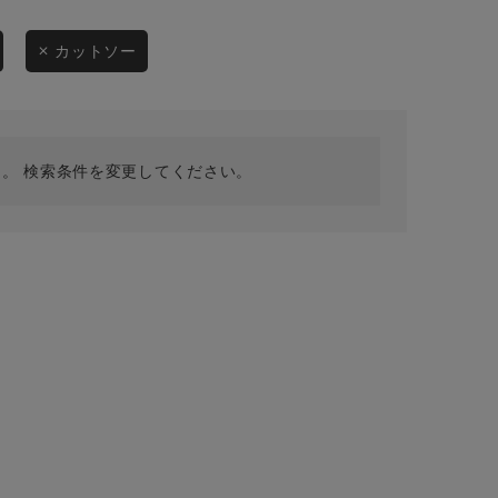
採用情報
ギフトカード
カットソー
予約商品
WEB限定
。 検索条件を変更してください。
在庫なし含む
BINGOYA
無料公式アプリダウンロード