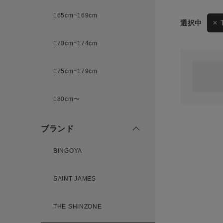
165cm~169cm
サイズ
170cm~174cm
ゲスト
様
175cm~179cm
ブランド
180cm〜
ログイン / マイページ
ブランド
お気に入りアイテム
BINGOYA
注文履歴
SAINT JAMES
新規会員登録
THE SHINZONE