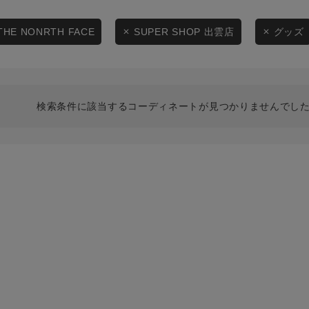
スタイリングから探す
商品タイプ
ブランドから探す
THE NONRTH FACE
SUPER SHOP 出雲店
グッズ
通常商品
WEB限定アイテムを探す
履き比べ可能商品から探す
セール価格
検索条件に該当するコーディネートが見つかりませんでした
お知らせ・ご利用ガイド
在庫
お知らせ
在庫あり
ご利用ガイド
ギフトラッピング
お問い合わせ
この条件で絞り込む