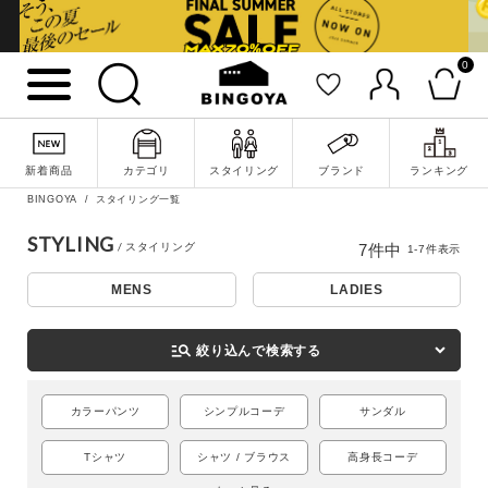
0
新着商品
カテゴリ
スタイリング
ブランド
ランキング
BINGOYA
スタイリング一覧
詳細検索
STYLING
7
件中
1
-
7
件表示
MENS
LADIES
manage_search
絞り込んで検索する
カラーパンツ
シンプルコーデ
サンダル
Tシャツ
シャツ / ブラウス
高身長コーデ