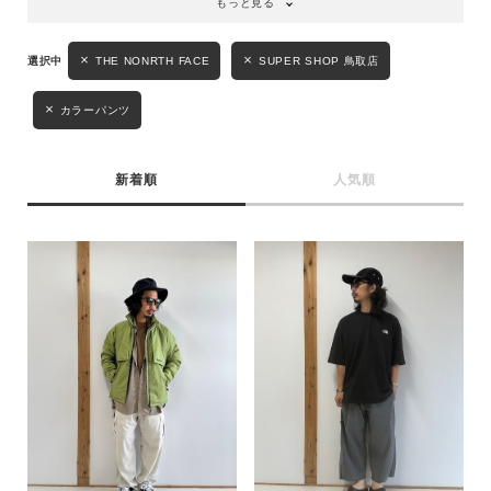
もっと見る
THE NONRTH FACE
SUPER SHOP 鳥取店
カラーパンツ
新着順
人気順
キーワード
性別
MENS
LADIES
KIDS
カテゴリ