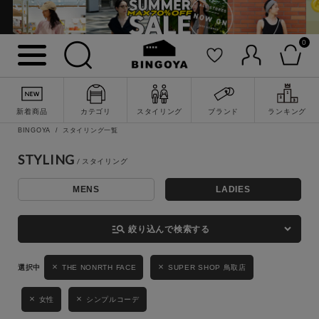
0
詳細検索
新着商品
カテゴリ
スタイリング
ブランド
ランキング
BINGOYA
スタイリング一覧
STYLING
MENS
LADIES
キーワード
manage_search
絞り込んで検索する
性別
THE NONRTH FACE
SUPER SHOP 鳥取店
MENS
LADIES
KIDS
女性
シンプルコーデ