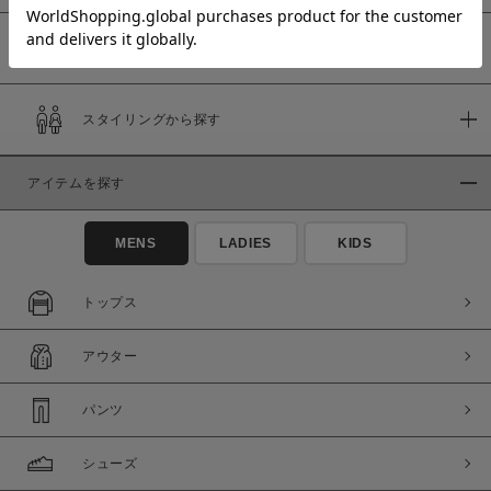
予約商品
価格
スタイリングから探す
～
アイテムを探す
商品タイプ
通常商品
予約商品
MENS
LADIES
KIDS
セール価格
WEB限定
トップス
在庫
アウター
在庫あり
在庫なし含む
パンツ
シューズ