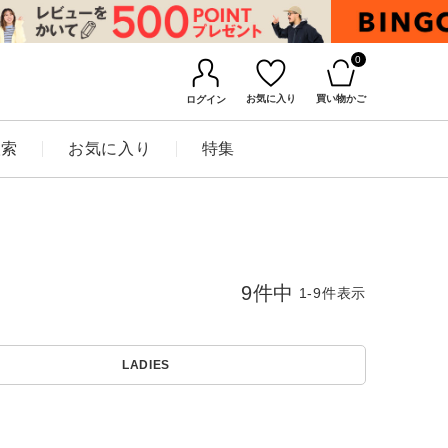
0
お気に入り
買い物かご
ログイン
検索
お気に入り
特集
9
件中
1
-
9
件表示
LADIES
BINGOYAについて
店舗一覧