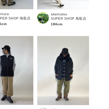
kimura
akamatsu
UPER SHOP 鳥取店
SUPER SHOP 鳥取店
6cm
184cm