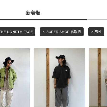
カテゴリから探す
商品タイプ
新着順
スタイリングから探す
通常商品
ブランドから探す
WEB限定アイテムを探す
セール価格
THE NONRTH FACE
SUPER SHOP 鳥取店
男性
履き比べ可能商品から探す
在庫
お知らせ・ご利用ガイド
在庫あり
お知らせ
ご利用ガイド
ギフトラッピング
この条件で絞り込む
お問い合わせ