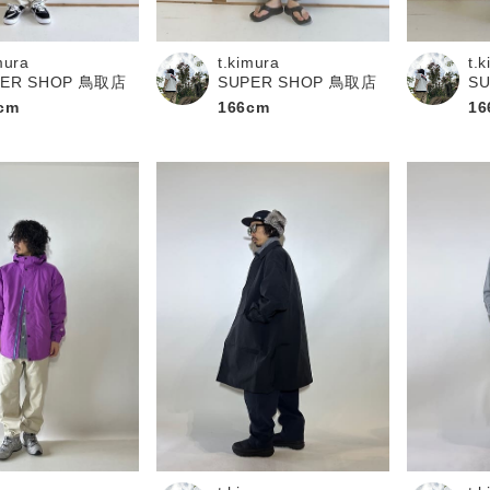
mura
t.kimura
t.
PER SHOP 鳥取店
SUPER SHOP 鳥取店
S
cm
166cm
16