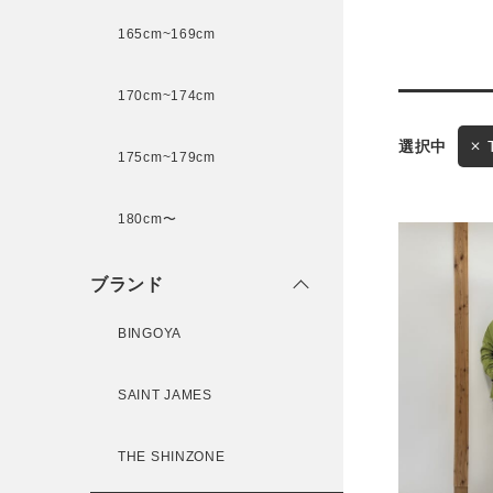
165cm~169cm
サイズ
170cm~174cm
ゲスト
175cm~179cm
様
ブランド
180cm〜
ブランド
ログイン / マイページ
BINGOYA
お気に入りアイテム
SAINT JAMES
注文履歴
THE SHINZONE