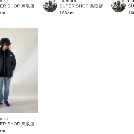
mura
t.kimura
t.
PER SHOP 鳥取店
SUPER SHOP 鳥取店
S
cm
166cm
16
mura
PER SHOP 鳥取店
cm