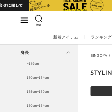
検索
詳細検索
新着アイテム
ランキング
キーワード
身長
BINGOYA
~149cm
STYLI
性別
150cm~154cm
MENS
LADI
155cm~159cm
カテゴリ
160cm~164cm