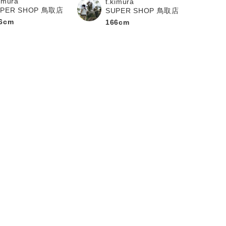
kimura
t.kimura
UPER SHOP 鳥取店
SUPER SHOP 鳥取店
6cm
166cm