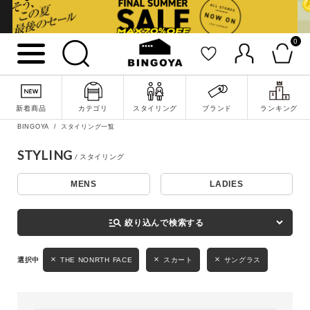
0
詳細検索
新着商品
カテゴリ
スタイリング
ブランド
ランキング
BINGOYA
スタイリング一覧
STYLING
MENS
LADIES
キーワード
manage_search
絞り込んで検索する
性別
THE NONRTH FACE
スカート
サングラス
MENS
LADIES
KIDS
カテゴリ