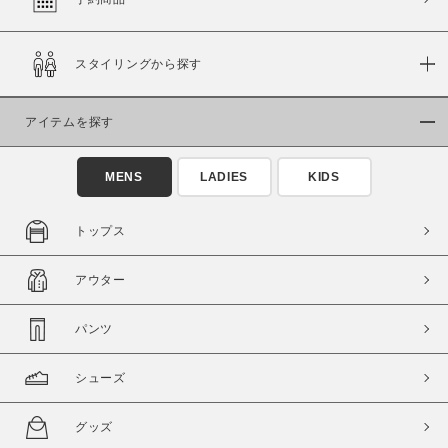
スタイリングから探す
価格
～
アイテムを探す
商品タイプ
MENS
LADIES
KIDS
通常商品
予約商品
セール価格
WEB限定
トップス
在庫
アウター
在庫あり
在庫なし含む
パンツ
シューズ
グッズ