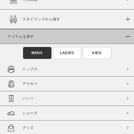
スタイリングから探す
価格
～
アイテムを探す
商品タイプ
MENS
LADIES
KIDS
通常商品
予約商品
セール価格
WEB限定
トップス
在庫
アウター
在庫あり
在庫なし含む
パンツ
シューズ
グッズ