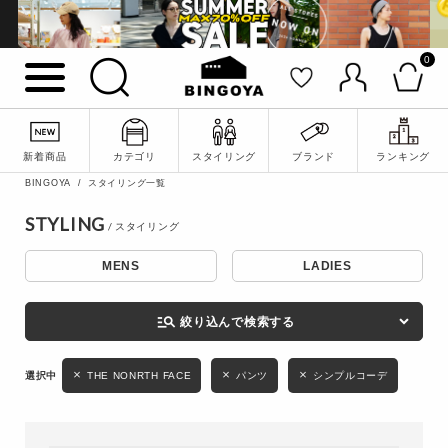
0
詳細検索
新着商品
カテゴリ
スタイリング
ブランド
ランキング
BINGOYA
スタイリング一覧
STYLING
MENS
LADIES
キーワード
manage_search
絞り込んで検索する
性別
THE NONRTH FACE
パンツ
シンプルコーデ
MENS
LADIES
KIDS
カテゴリ