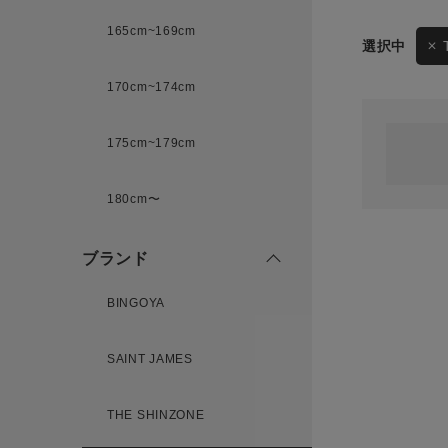
165cm~169cm
サイズ
170cm~174cm
ゲスト
様
175cm~179cm
ブランド
180cm〜
ログイン / マイページ
ブランド
お気に入りアイテム
BINGOYA
注文履歴
SAINT JAMES
新規会員登録
THE SHINZONE