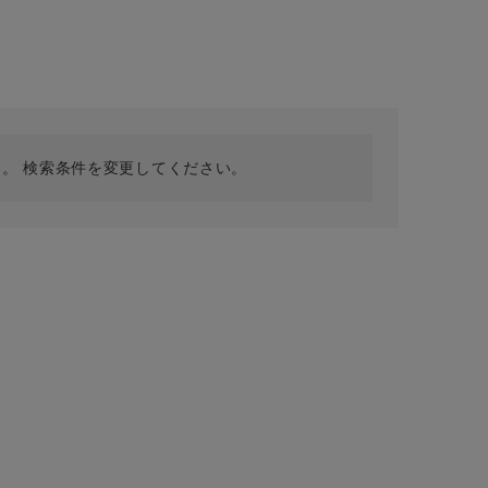
採用情報
ギフトカード
予約商品
WEB限定
。 検索条件を変更してください。
在庫なし含む
BINGOYA
無料公式アプリダウンロード