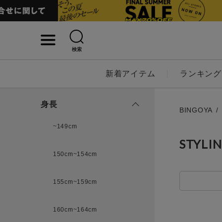
検索
詳細検索
新着アイテム
ランキング
キーワード
身長
BINGOYA
~149cm
STYLI
性別
150cm~154cm
MENS
LADI
155cm~159cm
カテゴリ
160cm~164cm