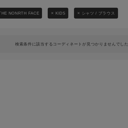
スタイリングから探す
商品タイプ
ブランドから探す
THE NONRTH FACE
KIDS
シャツ / ブラウス
通常商品
WEB限定アイテムを探す
履き比べ可能商品から探す
セール価格
検索条件に該当するコーディネートが見つかりませんでした
お知らせ・ご利用ガイド
在庫
お知らせ
在庫あり
ご利用ガイド
ギフトラッピング
お問い合わせ
この条件で絞り込む