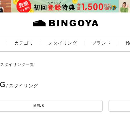
カテゴリ
スタイリング
ブランド
カラー
スタイリング一覧
NG
アイテムを探す
ES
KIDS
MENS
価格
条件絞り込み検索
カテゴリから探す
～