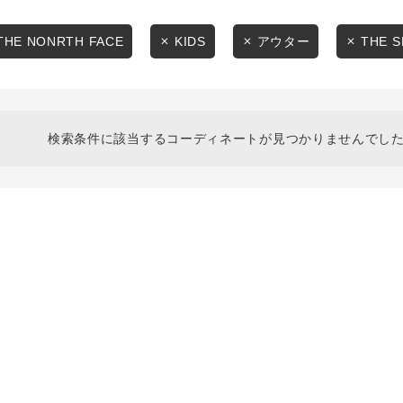
スタイリングから探す
商品タイプ
ブランドから探す
THE NONRTH FACE
KIDS
アウター
THE S
通常商品
WEB限定アイテムを探す
履き比べ可能商品から探す
セール価格
検索条件に該当するコーディネートが見つかりませんでした
お知らせ・ご利用ガイド
在庫
お知らせ
在庫あり
ご利用ガイド
ギフトラッピング
お問い合わせ
この条件で絞り込む