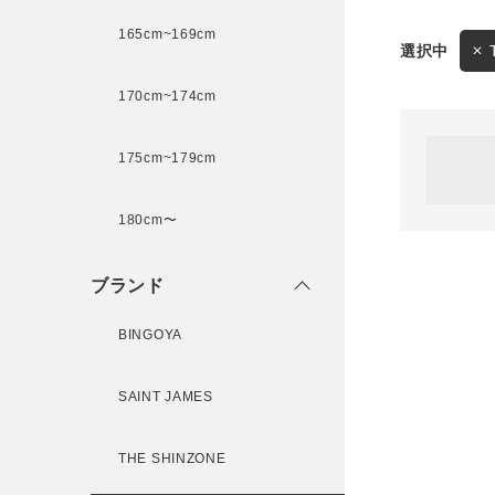
165cm~169cm
サイズ
170cm~174cm
ゲスト
様
175cm~179cm
ブランド
180cm〜
ログイン / マイページ
ブランド
お気に入りアイテム
BINGOYA
注文履歴
SAINT JAMES
新規会員登録
THE SHINZONE