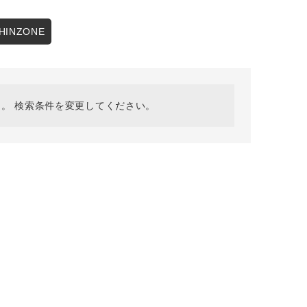
採用情報
ギフトカード
HINZONE
予約商品
WEB限定
。 検索条件を変更してください。
在庫なし含む
BINGOYA
無料公式アプリダウンロード