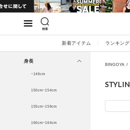
検索
詳細検索
新着アイテム
ランキング
キーワード
身長
BINGOYA
~149cm
STYLI
性別
150cm~154cm
MENS
LADI
155cm~159cm
カテゴリ
160cm~164cm