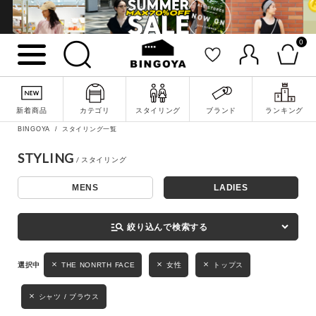
0
詳細検索
新着商品
カテゴリ
スタイリング
ブランド
ランキング
BINGOYA
スタイリング一覧
STYLING
MENS
LADIES
キーワード
manage_search
絞り込んで検索する
性別
THE NONRTH FACE
女性
トップス
MENS
LADIES
KIDS
シャツ / ブラウス