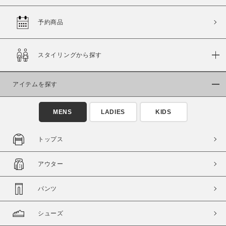
予約商品
価格
スタイリングから探す
～
アイテムを探す
商品タイプ
通常商品
予約商品
MENS
LADIES
KIDS
セール価格
WEB限定
トップス
在庫
アウター
在庫あり
在庫なし含む
パンツ
シューズ