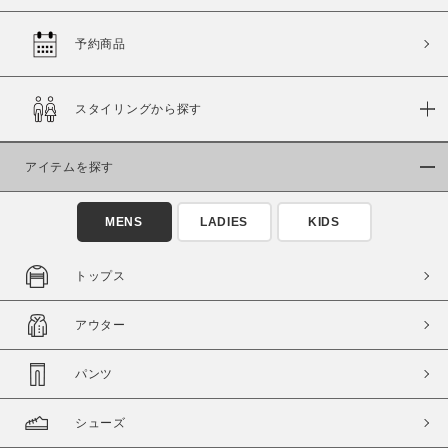
予約商品
価格
スタイリングから探す
～
アイテムを探す
商品タイプ
通常商品
予約商品
MENS
LADIES
KIDS
セール価格
WEB限定
トップス
在庫
アウター
在庫あり
在庫なし含む
パンツ
シューズ