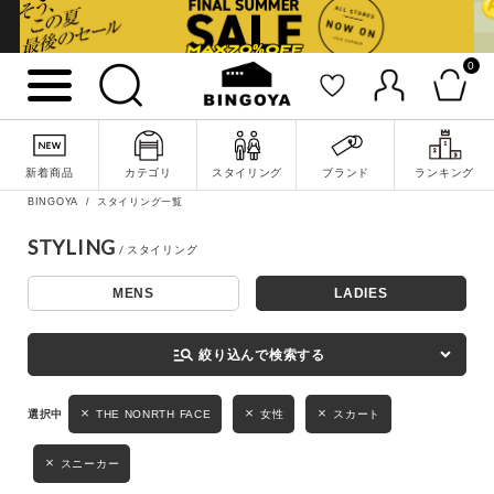
0
詳細検索
新着商品
カテゴリ
スタイリング
ブランド
ランキング
BINGOYA
スタイリング一覧
STYLING
MENS
LADIES
キーワード
manage_search
絞り込んで検索する
性別
THE NONRTH FACE
女性
スカート
MENS
LADIES
KIDS
スニーカー