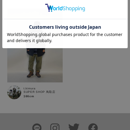
カラー
価格
～
商品タイプ
通常商品
予約商品
t.kimura
SUPER SHOP 鳥取店
166cm
セール価格
WEB限定
在庫
在庫あり
在庫なし含む