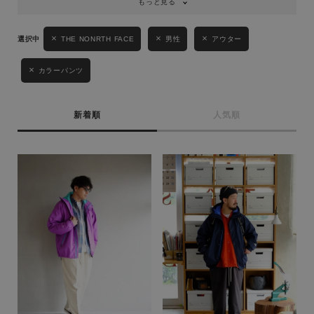
もっと見る
THE NONRTH FACE
男性
アウター
カラーパンツ
キーワード
新着順
人気順
性別
MENS
LADIES
KIDS
カテゴリ
サイズ