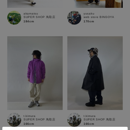
ブランド
akamatsu
yusaku
SUPER SHOP 鳥取店
web store BINGOYA
184cm
170cm
t.kimura
t.kimura
SUPER SHOP 鳥取店
SUPER SHOP 鳥取店
166cm
166cm