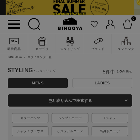
0
新着商品
カテゴリ
スタイリング
ブランド
ランキング
詳細検索
BINGOYA
スタイリング一覧
STYLING
5
件中
1
-
5
件表示
MENS
LADIES
manage_search
絞り込んで検索する
カラーパンツ
シンプルコーデ
Tシャツ
シャツ / ブラウス
カジュアルコーデ
高身長コーデ