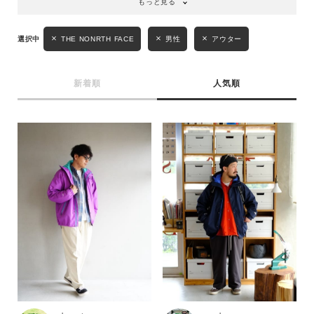
もっと見る
THE NONRTH FACE
男性
アウター
新着順
人気順
キーワード
性別
MENS
LADIES
KIDS