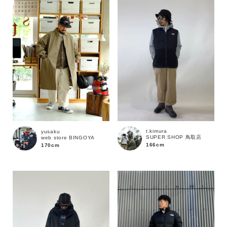
t.kimura
yusaku
SUPER SHOP 鳥取店
web store BINGOYA
166cm
170cm
カラー