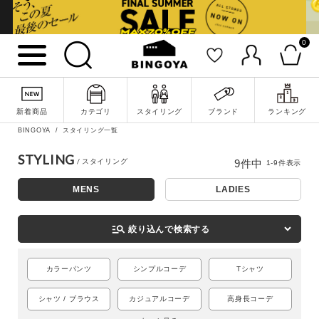
0
新着商品
カテゴリ
スタイリング
ブランド
ランキング
BINGOYA
スタイリング一覧
詳細検索
STYLING
9
件中
1
-
9
件表示
MENS
LADIES
manage_search
絞り込んで検索する
カラーパンツ
シンプルコーデ
Tシャツ
シャツ / ブラウス
カジュアルコーデ
高身長コーデ