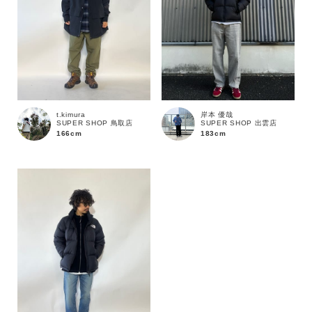
価格
～
商品タイプ
t.kimura
岸本 優哉
SUPER SHOP 鳥取店
SUPER SHOP 出雲店
通常商品
予約商品
166cm
183cm
セール価格
WEB限定
在庫
在庫あり
在庫なし含む