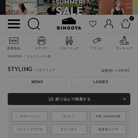
0
新着商品
カテゴリ
スタイリング
ブランド
ランキング
詳細検索
BINGOYA
スタイリング一覧
STYLING
4
件中
1
-
4
件表示
MENS
LADIES
manage_search
絞り込んで検索する
カラーパンツ
Tシャツ
THE SHINZONE
シャツ / ブラウス
スニーカー
高身長コーデ