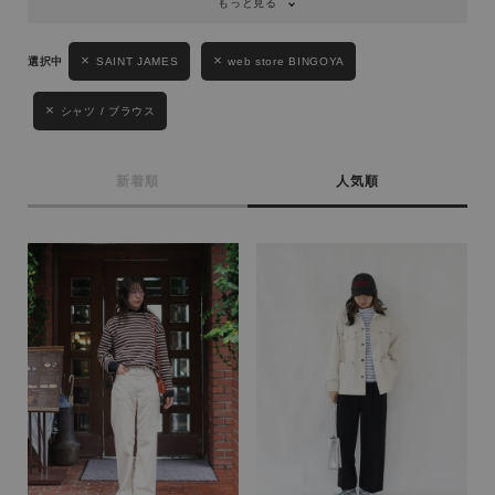
もっと見る
キーワード
SAINT JAMES
web store BINGOYA
シャツ / ブラウス
性別
MENS
LADIES
KIDS
新着順
人気順
カテゴリ
サイズ
ブランド