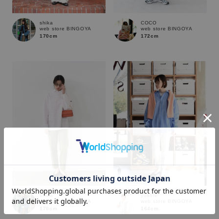
shika
COCO
web store BINGOYA
web store BINGOYA
170cm
172cm
カラー
shika
yoshie
web store BINGOYA
web store BINGOYA
170cm
164cm