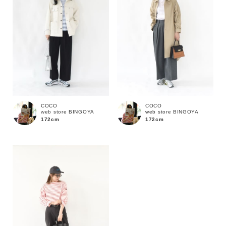
価格
～
商品タイプ
通常商品
予約商品
COCO
COCO
web store BINGOYA
web store BINGOYA
172cm
172cm
セール価格
WEB限定
在庫
在庫あり
在庫なし含む