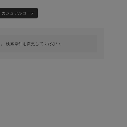
採用情報
ギフトカード
カジュアルコーデ
予約商品
WEB限定
。 検索条件を変更してください。
在庫なし含む
BINGOYA
無料公式アプリダウンロード