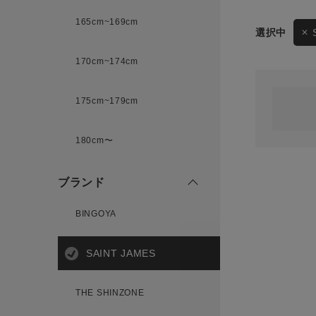
165cm~169cm
サイズ
170cm~174cm
ゲスト
様
175cm~179cm
ブランド
180cm〜
ログイン / マイページ
ブランド
お気に入りアイテム
BINGOYA
注文履歴
SAINT JAMES
新規会員登録
THE SHINZONE