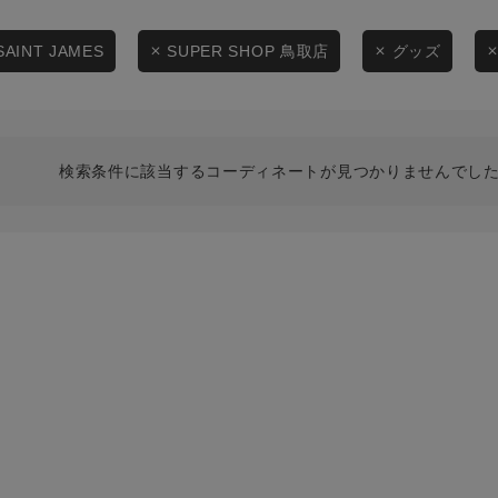
スタイリングから探す
商品タイプ
ブランドから探す
SAINT JAMES
SUPER SHOP 鳥取店
グッズ
通常商品
WEB限定アイテムを探す
履き比べ可能商品から探す
セール価格
検索条件に該当するコーディネートが見つかりませんでした
お知らせ・ご利用ガイド
在庫
お知らせ
在庫あり
ご利用ガイド
ギフトラッピング
お問い合わせ
この条件で絞り込む