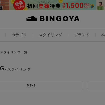
カテゴリ
スタイリング
ブランド
カラー
スタイリング一覧
NG
アイテムを探す
ES
KIDS
MENS
価格
条件絞り込み検索
カテゴリから探す
～