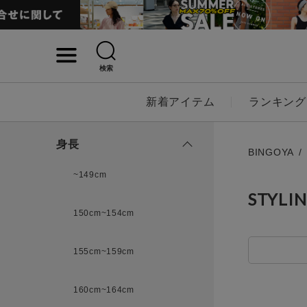
検索
詳細検索
新着アイテム
ランキング
キーワード
身長
BINGOYA
~149cm
STYLI
性別
150cm~154cm
MENS
LADI
155cm~159cm
カテゴリ
160cm~164cm