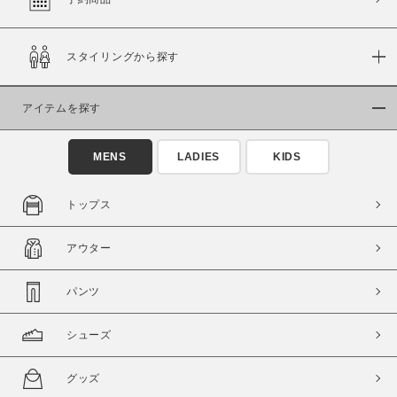
スタイリングから探す
価格
～
アイテムを探す
商品タイプ
MENS
LADIES
KIDS
通常商品
予約商品
セール価格
WEB限定
トップス
在庫
アウター
在庫あり
在庫なし含む
パンツ
シューズ
グッズ